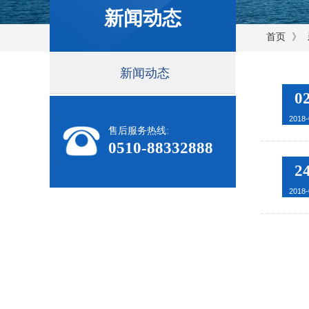
新闻动态
》
首页
新闻动态
0
2018-
售后服务热线:
0510-88332888
2
2018-