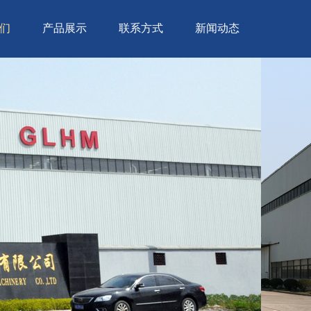
们
产品展示
联系方式
新闻动态