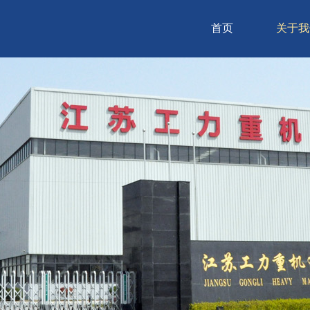
首页
关于我