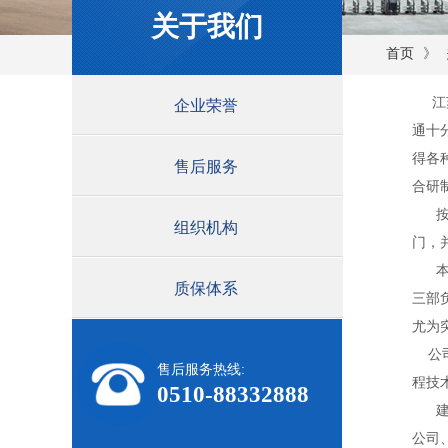
关于我们
》
首页
江苏
企业荣誉
通十
得各
售后服务
合研
按照
组织机构
门，
本公
质保体系
三部
尤为
公司目
售后服务热线:
程技
0510-88332888
建厂
公司