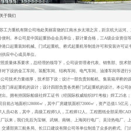
关于我们
工力重机有限公司地处美丽富饶的江南水乡太湖之滨，距京杭大运河、京
分便利。本公司是中国起重协会会员单位，获计量合格，三A级企业资信等级证书
种港口起重装卸机械、门式起重机、桥式起重机等制造许可和安装许可证
制供应中心成员单位。
质量体系要求，总经理的领导下，公司设管理者代表、销售部、技术部
并对下设的金工车间、装配车间、结构车间、电气车间、油漆车间等进行
司技术力量雄厚，技术部下设：设计一部负责卸船机、集装箱岸桥的设
负责门座起重机的设计；设计四部负责各类桥门式起重机的设计。本公司
突出。拥有持国际船级社焊工证书（经国际权威组织IPT考核）焊工25名
前占地面积128000㎡，其中厂房建筑面积72000㎡，资产总值1.5亿元，
术人员42名，其中，高级工程师5人，工程师12人。工程图纸全部采用C
以来，我们先后为宝钢、武钢、南钢、上海闵行电厂、吴泾热电厂、上
、交通部第三航务局、长江口建设有限公司等单位制造了众多的桥式、门