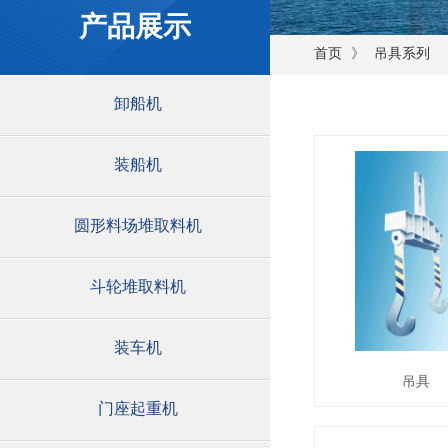
产品展示
》
首页
吊具系列
卸船机
装船机
圆形料场堆取料机
斗轮堆取料机
装车机
吊具
门座起重机