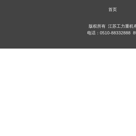
首页
版权所有 江苏工力重
电话：0510-8833288