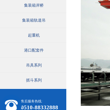
集装箱岸桥
集装箱轨道吊
起重机
港口配套件
吊具系列
抓斗系列
售后服务热线:
0510-88332888