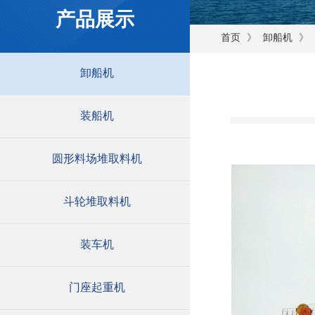
产品展示
》
》
首页
卸船机
卸船机
装船机
圆形料场堆取料机
斗轮堆取料机
装车机
门座起重机